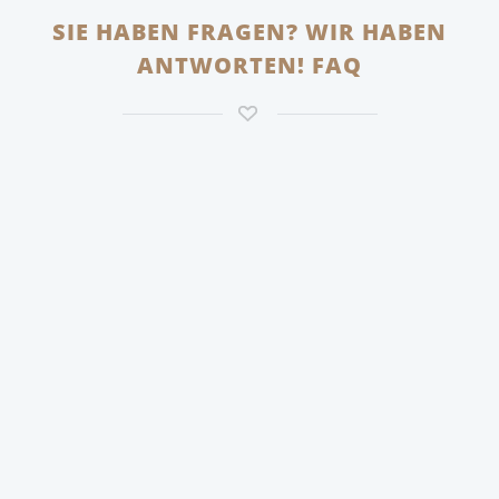
SIE HABEN FRAGEN? WIR HABEN
ANTWORTEN! FAQ
Die Kosten hängen vor allem von Größe,
Geräteausstattung, Materialien und der gewünschten
Innenaufteilung ab. Eine kleine, kompakte Küche mit
robusten Dekorfronten liegt preislich anders als eine
große Wohnküche mit hochwertigen Lack- oder
Holzoberflächen und vielen Auszügen. Nach einem
gemeinsamen Gespräch und einem Aufmaß können
wir Ihnen ein transparentes Angebot erstellen, in