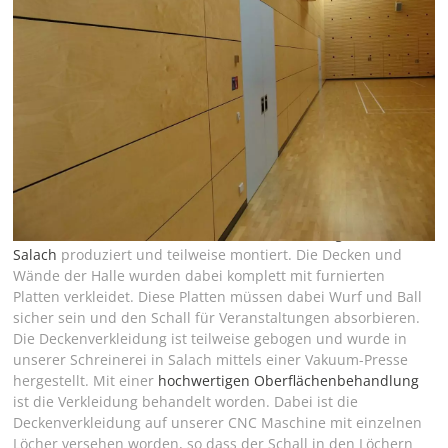
Innenausbau einer Mehrzweckhalle (Stauferlandhalle) in
Salach. Dabei haben wir den kompletten
Innenausbau und
Schreinerarbeiten
des
Kultur- und Veranstaltungszentrums in
Salach
produziert und teilweise montiert. Die Decken und
Wände der Halle wurden dabei komplett mit furnierten
Platten verkleidet. Diese Platten müssen dabei Wurf und Ball
sicher sein und den Schall für Veranstaltungen absorbieren.
Die Deckenverkleidung ist teilweise gebogen und wurde in
unserer Schreinerei in Salach mittels einer Vakuum-Presse
hergestellt. Mit einer
hochwertigen Oberflächenbehandlung
ist die Verkleidung behandelt worden. Dabei ist die
Deckenverkleidung auf unserer CNC Maschine mit einzelnen
Löcher versehen worden, so dass der Schall in den Löchern