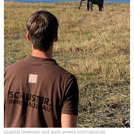
Unsere
Schreinerei & Tischlerei in Salach bei Stuttgart
hat mit
der erfolgreichen Umsetzung eines sehr exklusiven Auftrages
unsere Expertise im Bereich
Innenausbau und Möbelbau
mit
Qualität beweisen und auch unsere internationale