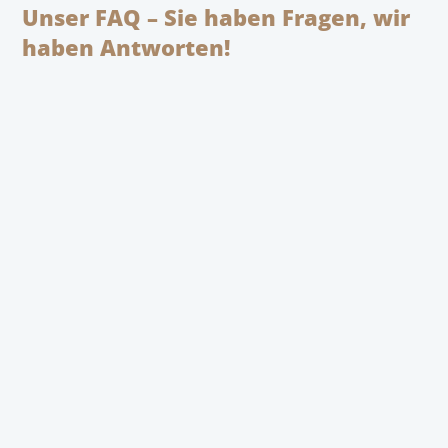
Unser FAQ – Sie haben Fragen, wir
haben Antworten!
Moderne Kochfeldabzüge erreichen eine sehr
hohe Absaugleistung, weil sie Dampf direkt an
der Quelle erfassen, bevor er aufsteigt. In der
Praxis sind sie einer klassischen Haube in
offenen Küchen meist ebenbürtig oder
überlegen – vorausgesetzt, das System ist richtig
dimensioniert und geplant.