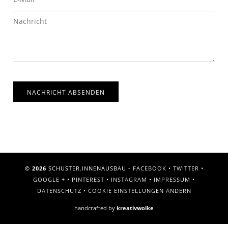
NACHRICHT ABSENDEN
© 2026
SCHUSTER.INNENAUSBAU -
FACEBOOK
•
TWITTER
•
GOOGLE +
•
PINTEREST
•
INSTAGRAM
•
IMPRESSUM
•
DATENSCHUTZ
•
COOKIE EINSTELLUNGEN ÄNDERN
handcrafted by
kreativwolke