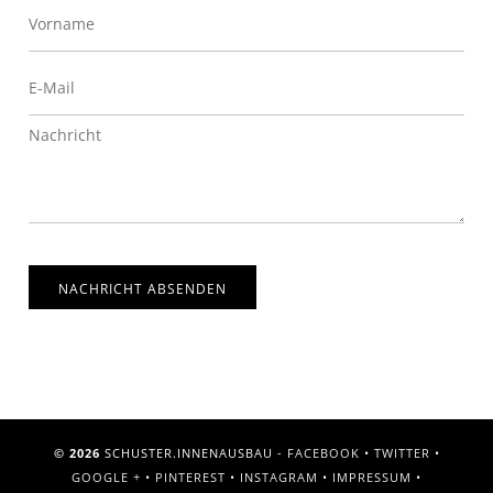
NACHRICHT ABSENDEN
© 2026
SCHUSTER.INNENAUSBAU -
FACEBOOK
•
TWITTER
•
GOOGLE +
•
PINTEREST
•
INSTAGRAM
•
IMPRESSUM
•